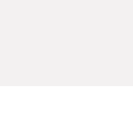
Premium Partner