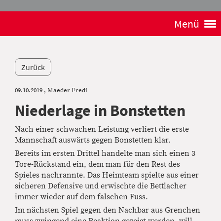
Menü
Zurück
09.10.2019
, Maeder Fredi
Niederlage in Bonstetten
Nach einer schwachen Leistung verliert die erste
Mannschaft auswärts gegen Bonstetten klar.
Bereits im ersten Drittel handelte man sich einen 3
Tore-Rückstand ein, dem man für den Rest des
Spieles nachrannte. Das Heimteam spielte aus einer
sicheren Defensive und erwischte die Bettlacher
immer wieder auf dem falschen Fuss.
Im nächsten Spiel gegen den Nachbar aus Grenchen