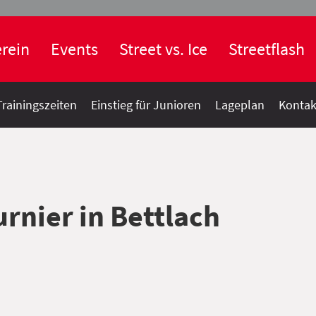
rein
Events
Street vs. Ice
Streetflash
Trainingszeiten
Einstieg für Junioren
Lageplan
Kontak
rnier in Bettlach