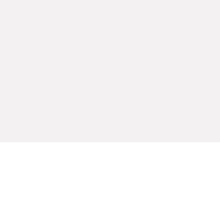
Premium Partner